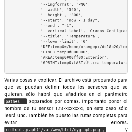
              '--imgformat', 'PNG',

              '--width', '540',

              '--height', '300',

              '--start', "now - 1 day",

              '--end', "-1",

              '--vertical-label', 'Grados Centígrados
              '--title', 'Temperatura',

              '--lower-limit', '0',

              'DEF:temp0=/home/orangepi/ds18b20/tempe
              'LINE3:temp0#000000',

              'AREA:temp0#00ff00:Exterior',

              'GPRINT:temp0:LAST:Última temperatura\:
Varias cosas a explicar. El archivo está preparado para
que se puedan definir todos los sensores que se
quieran, sólo habrá que añadirlos en el parámetro
separados por comas. Importante poner el
pathes =
nombre de tu sensor (28-xxxxxxx), en este caso sólo
leerá uno. También he puesto las rutas completas para
evitar errores:
y
rrdtool.graph('/var/www/html/mygraph.png',