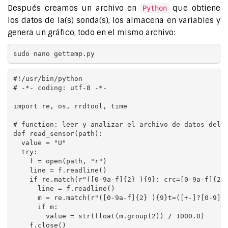
Después creamos un archivo en
que obtiene
Python
los datos de la(s) sonda(s), los almacena en variables y
genera un gráfico, todo en el mismo archivo:
sudo nano gettemp.py
#!/usr/bin/python

# -*- coding: utf-8 -*-

import re, os, rrdtool, time

# function: leer y analizar el archivo de datos del s
def read_sensor(path):

  value = "U"

  try:

    f = open(path, "r")

    line = f.readline()

    if re.match(r"([0-9a-f]{2} ){9}: crc=[0-9a-f]{2} 
      line = f.readline()

      m = re.match(r"([0-9a-f]{2} ){9}t=([+-]?[0-9]+)
      if m:

        value = str(float(m.group(2)) / 1000.0)

    f.close()
