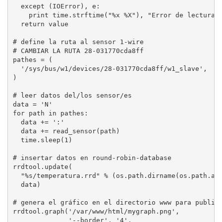
  except (IOError), e:

    print time.strftime("%x %X"), "Error de lectura",
  return value

# define la ruta al sensor 1-wire

# CAMBIAR LA RUTA 28-031770cda8ff 

pathes = (

  '/sys/bus/w1/devices/28-031770cda8ff/w1_slave',

)

# leer datos del/los sensor/es

data = 'N'

for path in pathes:

  data += ':'

  data += read_sensor(path)

  time.sleep(1)

# insertar datos en round-robin-database

rrdtool.update(

  "%s/temperatura.rrd" % (os.path.dirname(os.path.abs
  data)

# genera el gráfico en el directorio www para publica
rrdtool.graph('/var/www/html/mygraph.png',

              '--border', '4',
