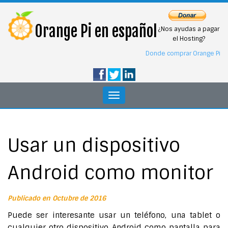
Orange Pi en español
¿Nos ayudas a pagar
el Hosting?
Donde comprar Orange Pi
Toggle
navigation
Usar un dispositivo
Android como monitor
Publicado en Octubre de 2016
Puede ser interesante usar un teléfono, una tablet o
cualquier otro dispositivo Android como pantalla para