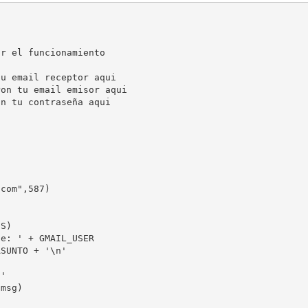
r el funcionamiento

u email receptor aqui

on tu email emisor aqui

n tu contraseña aqui

com",587)

S)

e: ' + GMAIL_USER

SUNTO + '\n'

'

msg)
