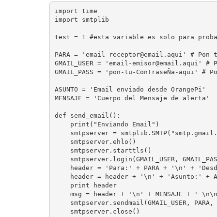
import time

import smtplib

test = 1 #esta variable es solo para proba
PARA = 'email-receptor@email.aqui' # Pon t
GMAIL_USER = 'email-emisor@email.aqui' # P
GMAIL_PASS = 'pon-tu-ConTraseÑa-aqui' # Po
ASUNTO = 'Email enviado desde OrangePi'

MENSAJE = 'Cuerpo del Mensaje de alerta'

def send_email():

    print("Enviando Email")

    smtpserver = smtplib.SMTP("smtp.gmail.
    smtpserver.ehlo()

    smtpserver.starttls()

    smtpserver.login(GMAIL_USER, GMAIL_PAS
    header = 'Para:' + PARA + '\n' + 'Desd
    header = header + '\n' + 'Asunto:' + A
    print header

    msg = header + '\n' + MENSAJE + ' \n\n
    smtpserver.sendmail(GMAIL_USER, PARA, 
    smtpserver.close()
