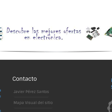
Contacto
a
Javier Pérez Santos
e
Mapa Visual del sitio
n