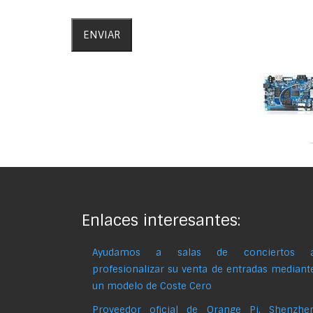
Enlaces interesantes:
Ayudamos a salas de conciertos 
profesionalizar su venta de entradas mediant
un modelo de Coste Cero
Proveedor oficial de Orange Pi, Shenzhe