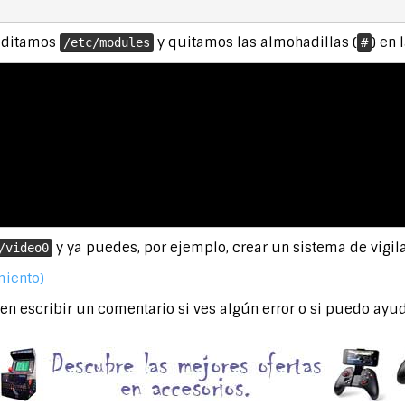
 editamos
y quitamos las almohadillas (
) en 
/etc/modules
#
y ya puedes, por ejemplo, crear un sistema de vigil
/video0
miento)
en escribir un comentario si ves algún error o si puedo ayud