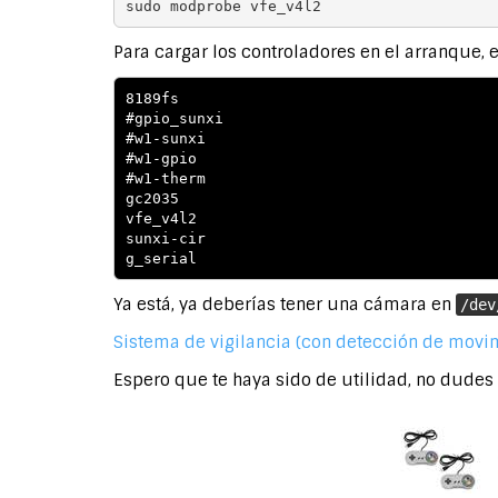
sudo modprobe vfe_v4l2
Para cargar los controladores en el arranque,
8189fs

#gpio_sunxi

#w1-sunxi

#w1-gpio

#w1-therm

gc2035

vfe_v4l2

sunxi-cir

g_serial
Ya está, ya deberías tener una cámara en
/dev
Sistema de vigilancia (con detección de movi
Espero que te haya sido de utilidad, no dudes 