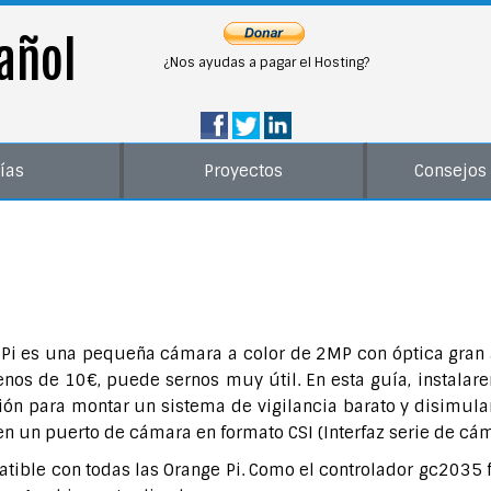
añol
¿Nos ayudas a pagar el Hosting?
ías
Proyectos
Consejos 
ge Pi es una pequeña cámara a color de 2MP con óptica gran
os de 10€, puede sernos muy útil. En esta guía, instalar
ón para montar un sistema de vigilancia barato y disimular
nen un puerto de cámara en formato CSI (Interfaz serie de cám
tible con todas las Orange Pi. Como el controlador gc2035 