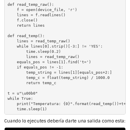
def read_temp_raw():

    f = open(device_file, 'r')

    lines = f.readlines()

    f.close()

    return lines

def read_temp():

    lines = read_temp_raw()

    while lines[0].strip()[-3:] != 'YES':

        time.sleep(0.2)

        lines = read_temp_raw()

    equals_pos = lines[1].find('t=')

    if equals_pos != -1:

        temp_string = lines[1][equals_pos+2:]

        temp_c = float(temp_string) / 1000.0

        return temp_c

t = u"\u00b0"

while True:

    print("Temperatura: {0}".format(read_temp())+t+"C
Cuando lo ejecutes debería darte una salida como esta: