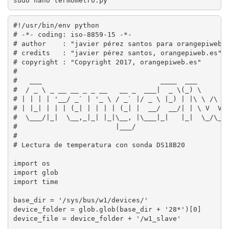
sudo nano termometro.py
#!/usr/bin/env python

# -*- coding: iso-8859-15 -*-

# author    : "javier pérez santos para orangepiweb.e
# credits   : "javier pérez santos, orangepiweb.es"

# copyright : "Copyright 2017, orangepiweb.es"

#

#   ___                             ____  ___        
#  / _ \ _ __ __ _ _ __   __ _  ___|  _ \(_) \      /
# | | | | '__/ _` | '_ \ / _` |/ _ \ |_) | |\ \ /\ / 
# | |_| | | | (_| | | | | (_| |  __/  __/| | \ V  V /
#  \___/|_|  \__,_|_| |_|\__, |\___|_|   |_|  \_/\_/ 
#                        |___/

#

# Lectura de temperatura con sonda DS18B20

import os

import glob

import time

base_dir = '/sys/bus/w1/devices/'

device_folder = glob.glob(base_dir + '28*')[0]

device_file = device_folder + '/w1_slave'
