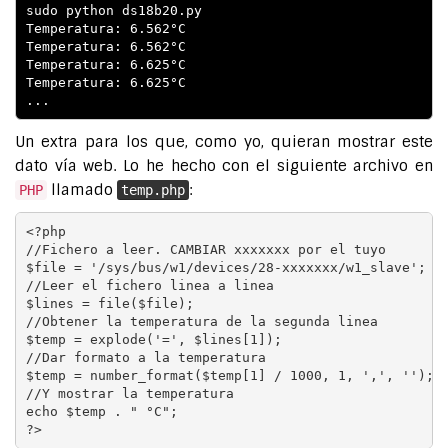
sudo python ds18b20.py

Temperatura: 6.562°C

Temperatura: 6.562°C

Temperatura: 6.625°C

Temperatura: 6.625°C

Un extra para los que, como yo, quieran mostrar este
dato vía web. Lo he hecho con el siguiente archivo en
llamado
:
PHP
temp.php
<?php

//Fichero a leer. CAMBIAR xxxxxxx por el tuyo

$file = '/sys/bus/w1/devices/28-xxxxxxx/w1_slave';

//Leer el fichero linea a linea

$lines = file($file);

//Obtener la temperatura de la segunda linea

$temp = explode('=', $lines[1]);

//Dar formato a la temperatura

$temp = number_format($temp[1] / 1000, 1, ',', '');

//Y mostrar la temperatura

echo $temp . " °C";
