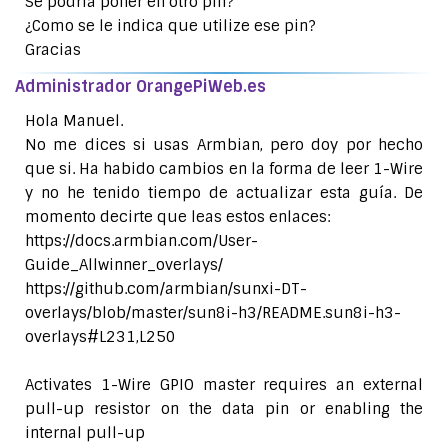
Se podría poner en otro pin?
¿Como se le indica que utilize ese pin?
Gracias
Administrador OrangePiWeb.es
Hola Manuel.
No me dices si usas Armbian, pero doy por hecho
que si. Ha habido cambios en la forma de leer 1-Wire
y no he tenido tiempo de actualizar esta guía. De
momento decirte que leas estos enlaces:
https://docs.armbian.com/User-
Guide_Allwinner_overlays/
https://github.com/armbian/sunxi-DT-
overlays/blob/master/sun8i-h3/README.sun8i-h3-
overlays#L231,L250
Activates 1-Wire GPIO master requires an external
pull-up resistor on the data pin or enabling the
internal pull-up