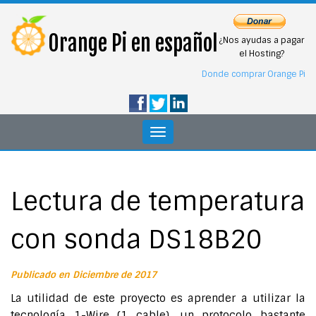
Orange Pi en español
¿Nos ayudas a pagar
el Hosting?
Donde comprar Orange Pi
Toggle
navigation
Lectura de temperatura
con sonda DS18B20
Publicado en Diciembre de 2017
La utilidad de este proyecto es aprender a utilizar la
tecnología 1-Wire (1 cable), un protocolo bastante