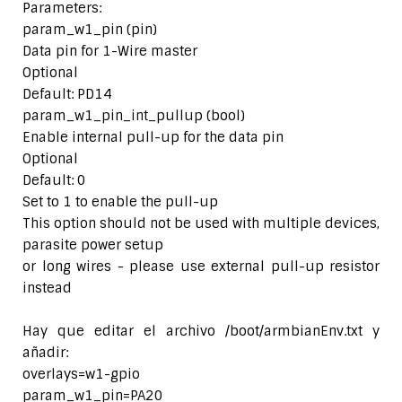
Parameters:
param_w1_pin (pin)
Data pin for 1-Wire master
Optional
Default: PD14
param_w1_pin_int_pullup (bool)
Enable internal pull-up for the data pin
Optional
Default: 0
Set to 1 to enable the pull-up
This option should not be used with multiple devices,
parasite power setup
or long wires - please use external pull-up resistor
instead
Hay que editar el archivo /boot/armbianEnv.txt y
añadir:
overlays=w1-gpio
param_w1_pin=PA20