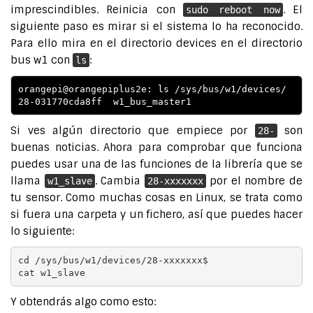
imprescindibles. Reinicia con
. El
sudo reboot now
siguiente paso es mirar si el sistema lo ha reconocido.
Para ello mira en el directorio devices en el directorio
bus w1 con
:
ls
orangepi@orangepiplus2e: ls /sys/bus/w1/devices/

28-031770cda8ff  w1_bus_master1
Si ves algún directorio que empiece por
son
28-
buenas noticias. Ahora para comprobar que funciona
puedes usar una de las funciones de la librería que se
llama
. Cambia
por el nombre de
w1_slave
28-xxxxxxx
tu sensor. Como muchas cosas en Linux, se trata como
si fuera una carpeta y un fichero, así que puedes hacer
lo siguiente:
cd /sys/bus/w1/devices/28-xxxxxxx$

cat w1_slave
Y obtendrás algo como esto: