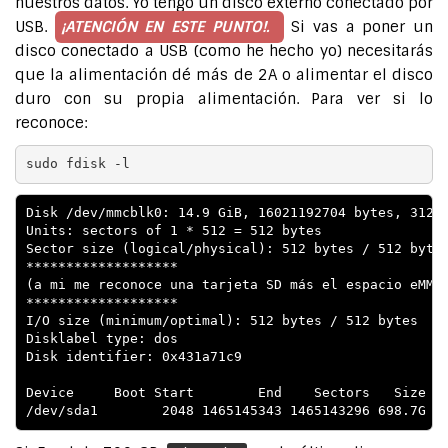
nuestros datos. Yo tengo un disco externo conectado por
USB.
¡ATENCIÓN EN ESTE PUNTO!.
Si vas a poner un
disco conectado a USB (como he hecho yo) necesitarás
que la alimentación dé más de 2A o alimentar el disco
duro con su propia alimentación. Para ver si lo
reconoce:
sudo fdisk -l
Disk /dev/mmcblk0: 14.9 GiB, 16021192704 bytes, 31291
Units: sectors of 1 * 512 = 512 bytes

Sector size (logical/physical): 512 bytes / 512 bytes
*******************

(a mi me reconoce una tarjeta SD más el espacio eMMC,
*******************

I/O size (minimum/optimal): 512 bytes / 512 bytes

Disklabel type: dos

Disk identifier: 0x431a71c9

Device     Boot Start        End    Sectors   Size Id