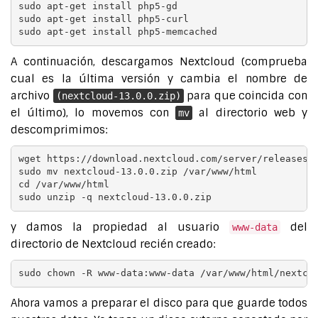
sudo apt-get install php5-gd

sudo apt-get install php5-curl

sudo apt-get install php5-memcached
A continuación, descargamos Nextcloud (comprueba
cual es la última versión y cambia el nombre de
archivo
para que coincida con
(nextcloud-13.0.0.zip)
el último), lo movemos con
al directorio web y
mv
descomprimimos:
wget https://download.nextcloud.com/server/releases/n
sudo mv nextcloud-13.0.0.zip /var/www/html

cd /var/www/html

sudo unzip -q nextcloud-13.0.0.zip
y damos la propiedad al usuario
del
www-data
directorio de Nextcloud recién creado:
sudo chown -R www-data:www-data /var/www/html/nextcl
Ahora vamos a preparar el disco para que guarde todos