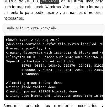
Si. Es el de 700 GB,
, en la última linea, pero
/dev/sda1
está formateado desde Windows. Vamos a darle formato,
a montarlo para poder usarlo y a crear los directorios
necesarios:
sudo mkfs -t ext4 /dev/sda1
mke2fs 1.42.12 (29-Aug-2014)

/dev/sda1 contains a exfat file system labelled 'Nuev
Proceed anyway? (y,n) y

Creating filesystem with 183142912 4k blocks and 4579
Filesystem UUID: 588a1ec2-a3ce-494c-a0cb-e7a226613024
Superblock backups stored on blocks:

        32768, 98304, 163840, 229376, 294912, 819200,
        4096000, 7962624, 11239424, 20480000, 2388787
        102400000

Allocating group tables: done

Writing inode tables: done

Creating journal (32768 blocks): done

Seguimos creando los directorios necesarios y