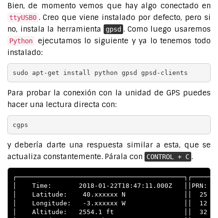
Bien, de momento vemos que hay algo conectado en
. Creo que viene instalado por defecto, pero si
ttyUSB0
no, instala la herramienta
. Como luego usaremos
gpsd
ejecutamos lo siguiente y ya lo tenemos todo
Python
instalado:
sudo apt-get install python gpsd gpsd-clients
Para probar la conexión con la unidad de GPS puedes
hacer una lectura directa con:
cgps
y debería darte una respuesta similar a esta, que se
actualiza constantemente. Párala con
.
CONTROL + C
┌───────────────────────────────────────────┐┌───────
│    Time:       2018-01-22T18:47:11.000Z   ││PRN:   
│    Latitude:    40.xxxxxx N               ││  25   
│    Longitude:   -3.xxxxxx W               ││  12   
│    Altitude:   2554.1 ft                  ││  32   