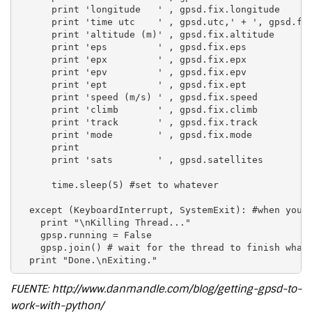
      print 'longitude   ' , gpsd.fix.longitude

      print 'time utc    ' , gpsd.utc,' + ', gpsd.fix
      print 'altitude (m)' , gpsd.fix.altitude

      print 'eps         ' , gpsd.fix.eps

      print 'epx         ' , gpsd.fix.epx

      print 'epv         ' , gpsd.fix.epv

      print 'ept         ' , gpsd.fix.ept

      print 'speed (m/s) ' , gpsd.fix.speed

      print 'climb       ' , gpsd.fix.climb

      print 'track       ' , gpsd.fix.track

      print 'mode        ' , gpsd.fix.mode

      print

      print 'sats        ' , gpsd.satellites

      time.sleep(5) #set to whatever

  except (KeyboardInterrupt, SystemExit): #when you p
    print "\nKilling Thread..."

    gpsp.running = False

    gpsp.join() # wait for the thread to finish what 
  print "Done.\nExiting."
FUENTE: http://www.danmandle.com/blog/getting-gpsd-to-
work-with-python/