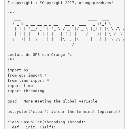
# copyright : "Copyright 2017, orangepiweb.es"

"""

   ___                             ____  ___        _
  / _ \ _ __ __ _ _ __   __ _  ___|  _ \(_) \      / 
 | | | | '__/ _` | '_ \ / _` |/ _ \ |_) | |\ \ /\ / /
 | |_| | | | (_| | | | | (_| |  __/  __/| | \ V  V / 
  \___/|_|  \__,_|_| |_|\__, |\___|_|   |_|  \_/\_/ \
                        |___/

Lectura de GPS con Orange Pi

"""

import os

from gps import *

from time import *

import time

import threading

gpsd = None #seting the global variable

os.system('clear') #clear the terminal (optional)

class GpsPoller(threading.Thread):

  def __init__(self):
