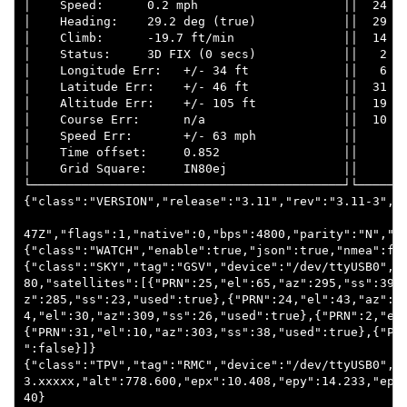
│    Speed:      0.2 mph                    ││  24   
│    Heading:    29.2 deg (true)            ││  29   
│    Climb:      -19.7 ft/min               ││  14   
│    Status:     3D FIX (0 secs)            ││   2   
│    Longitude Err:   +/- 34 ft             ││   6   
│    Latitude Err:    +/- 46 ft             ││  31   
│    Altitude Err:    +/- 105 ft            ││  19   
│    Course Err:      n/a                   ││  10   
│    Speed Err:       +/- 63 mph            ││       
│    Time offset:     0.852                 ││       
│    Grid Square:     IN80ej                ││       
└───────────────────────────────────────────┘└───────
{"class":"VERSION","release":"3.11","rev":"3.11-3","p
47Z","flags":1,"native":0,"bps":4800,"parity":"N","st
{"class":"WATCH","enable":true,"json":true,"nmea":fal
{"class":"SKY","tag":"GSV","device":"/dev/ttyUSB0","x
80,"satellites":[{"PRN":25,"el":65,"az":295,"ss":39,"
z":285,"ss":23,"used":true},{"PRN":24,"el":43,"az":11
4,"el":30,"az":309,"ss":26,"used":true},{"PRN":2,"el"
{"PRN":31,"el":10,"az":303,"ss":38,"used":true},{"PRN
":false}]}

{"class":"TPV","tag":"RMC","device":"/dev/ttyUSB0","m
3.xxxxx,"alt":778.600,"epx":10.408,"epy":14.233,"epv"
40}
