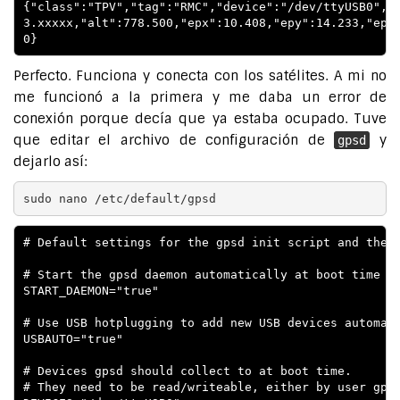
{"class":"TPV","tag":"RMC","device":"/dev/ttyUSB0","m
3.xxxxx,"alt":778.500,"epx":10.408,"epy":14.233,"epv"
Perfecto. Funciona y conecta con los satélites. A mi no
me funcionó a la primera y me daba un error de
conexión porque decía que ya estaba ocupado. Tuve
que editar el archivo de configuración de
y
gpsd
dejarlo así:
sudo nano /etc/default/gpsd
# Default settings for the gpsd init script and the h
# Start the gpsd daemon automatically at boot time

START_DAEMON="true"

# Use USB hotplugging to add new USB devices automati
USBAUTO="true"

# Devices gpsd should collect to at boot time.

# They need to be read/writeable, either by user gpsd