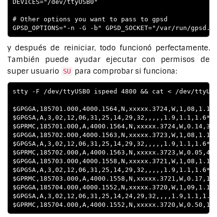
DEVICES="/dev/ttyUSB0"

# Other options you want to pass to gpsd

y después de reiniciar, todo funcionó perfectamente.
También puede ayudar ejecutar con permisos de
super usuario
para comprobar si funciona:
SU
stty -F /dev/ttyUSB0 ispeed 4800 && cat < /dev/ttyUSB
$GPGGA,185701.000,4000.1564,N,xxxxx.3724,W,1,08,1.1,7
$GPGSA,A,3,02,12,06,31,25,14,29,32,,,,,1.9,1.1,1.6*30
$GPRMC,185701.000,A,4000.1564,N,xxxxx.3724,W,0.14,31.
$GPGGA,185702.000,4000.1563,N,xxxxx.3723,W,1,08,1.1,7
$GPGSA,A,3,02,12,06,31,25,14,29,32,,,,,1.9,1.1,1.6*30
$GPRMC,185702.000,A,4000.1563,N,xxxxx.3723,W,0.05,47.
$GPGGA,185703.000,4000.1558,N,xxxxx.3721,W,1,08,1.1,7
$GPGSA,A,3,02,12,06,31,25,14,29,32,,,,,1.9,1.1,1.6*30
$GPRMC,185703.000,A,4000.1558,N,xxxxx.3721,W,0.17,138
$GPGGA,185704.000,4000.1552,N,xxxxx.3720,W,1,09,1.1,7
$GPGSA,A,3,02,12,06,31,25,14,24,29,32,,,,1.9,1.1,1.6*
$GPRMC,185704.000,A,4000.1552,N,xxxxx.3720,W,0.50,16