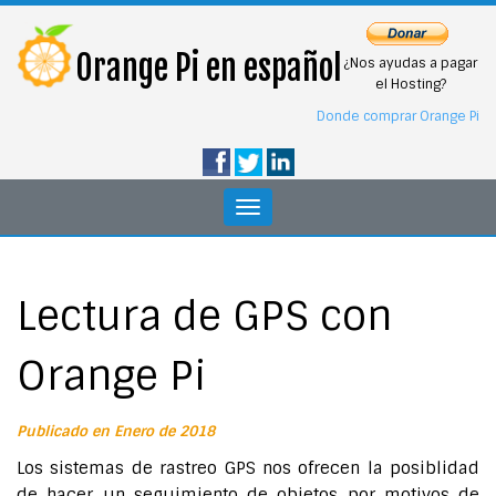
Orange Pi en español
¿Nos ayudas a pagar
el Hosting?
Donde comprar Orange Pi
Toggle
navigation
Lectura de GPS con
Orange Pi
Publicado en Enero de 2018
Los sistemas de rastreo GPS nos ofrecen la posiblidad
de hacer un seguimiento de objetos por motivos de