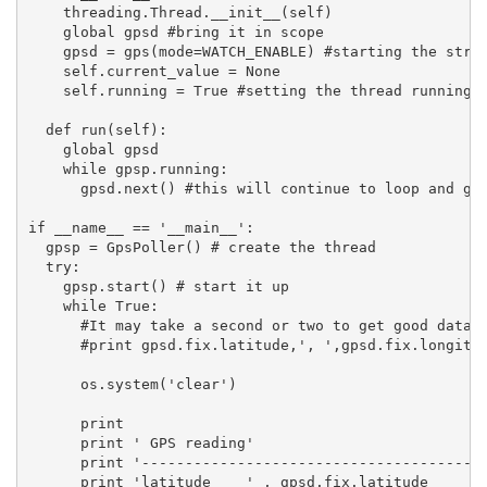
    threading.Thread.__init__(self)

    global gpsd #bring it in scope

    gpsd = gps(mode=WATCH_ENABLE) #starting the strea
    self.current_value = None

    self.running = True #setting the thread running t
  def run(self):

    global gpsd

    while gpsp.running:

      gpsd.next() #this will continue to loop and gra
if __name__ == '__main__':

  gpsp = GpsPoller() # create the thread

  try:

    gpsp.start() # start it up

    while True:

      #It may take a second or two to get good data

      #print gpsd.fix.latitude,', ',gpsd.fix.longitud
      os.system('clear')

      print

      print ' GPS reading'

      print '----------------------------------------
      print 'latitude    ' , gpsd.fix.latitude
