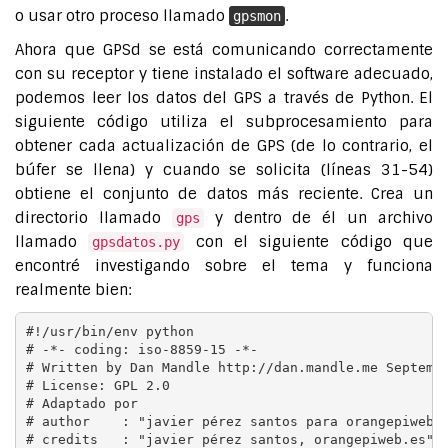
o usar otro proceso llamado
.
gpsmon
Ahora que GPSd se está comunicando correctamente
con su receptor y tiene instalado el software adecuado,
podemos leer los datos del GPS a través de Python. El
siguiente código utiliza el subprocesamiento para
obtener cada actualización de GPS (de lo contrario, el
búfer se llena) y cuando se solicita (líneas 31-54)
obtiene el conjunto de datos más reciente. Crea un
directorio llamado
y dentro de él un archivo
gps
llamado
con el siguiente código que
gpsdatos.py
encontré investigando sobre el tema y funciona
realmente bien:
#!/usr/bin/env python

# -*- coding: iso-8859-15 -*-

# Written by Dan Mandle http://dan.mandle.me Septembe
# License: GPL 2.0

# Adaptado por

# author    : "javier pérez santos para orangepiweb.e
# credits   : "javier pérez santos, orangepiweb.es"
